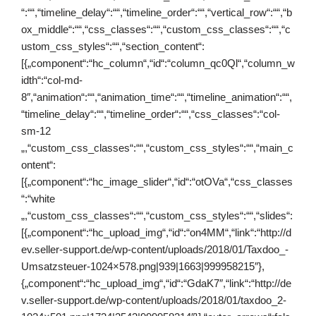
“:““,“timeline_delay“:““,“timeline_order“:““,“vertical_row“:““,“b
ox_middle“:““,“css_classes“:““,“custom_css_classes“:““,“c
ustom_css_styles“:““,“section_content“:
[{„component“:“hc_column“,“id“:“column_qc0Ql“,“column_w
idth“:“col-md-
8″,“animation“:““,“animation_time“:““,“timeline_animation“:““,
“timeline_delay“:““,“timeline_order“:““,“css_classes“:“col-
sm-12
„,“custom_css_classes“:““,“custom_css_styles“:““,“main_c
ontent“:
[{„component“:“hc_image_slider“,“id“:“otOVa“,“css_classes
“:“white
„,“custom_css_classes“:““,“custom_css_styles“:““,“slides“:
[{„component“:“hc_upload_img“,“id“:“on4MM“,“link“:“http://d
ev.seller-support.de/wp-content/uploads/2018/01/Taxdoo_-
Umsatzsteuer-1024×578.png|939|1663|999958215″},
{„component“:“hc_upload_img“,“id“:“GdaK7″,“link“:“http://de
v.seller-support.de/wp-content/uploads/2018/01/taxdoo_2-