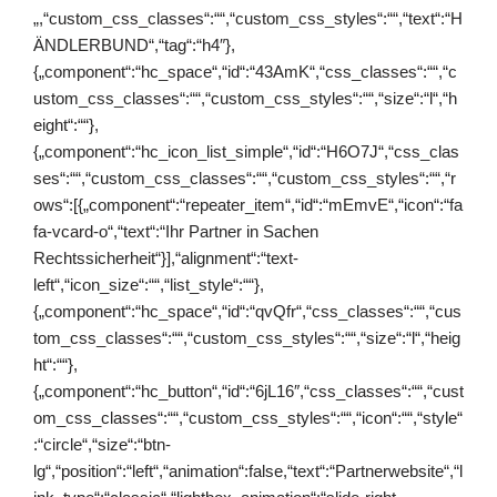
„,“custom_css_classes“:““,“custom_css_styles“:““,“text“:“H
ÄNDLERBUND“,“tag“:“h4″},
{„component“:“hc_space“,“id“:“43AmK“,“css_classes“:““,“c
ustom_css_classes“:““,“custom_css_styles“:““,“size“:“l“,“h
eight“:““},
{„component“:“hc_icon_list_simple“,“id“:“H6O7J“,“css_clas
ses“:““,“custom_css_classes“:““,“custom_css_styles“:““,“r
ows“:[{„component“:“repeater_item“,“id“:“mEmvE“,“icon“:“fa
fa-vcard-o“,“text“:“Ihr Partner in Sachen
Rechtssicherheit“}],“alignment“:“text-
left“,“icon_size“:““,“list_style“:““},
{„component“:“hc_space“,“id“:“qvQfr“,“css_classes“:““,“cus
tom_css_classes“:““,“custom_css_styles“:““,“size“:“l“,“heig
ht“:““},
{„component“:“hc_button“,“id“:“6jL16″,“css_classes“:““,“cust
om_css_classes“:““,“custom_css_styles“:““,“icon“:““,“style“
:“circle“,“size“:“btn-
lg“,“position“:“left“,“animation“:false,“text“:“Partnerwebsite“,“l