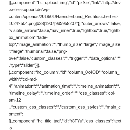
[{„component“:“hc_upload_img“,“id“:“pzSie“,“link“:“http://dev
.seller-support.de/wp-
content/uploads/2018/01/Haendlerbund_Rechtssicherheit-
1024×504.png|938|1907|999958207″}],“outer_arrows“:false,
“visible_arrows“:false,“nav_inner“:true,“lightbox“:true,“lightb
ox_animation“:“fade-
top“,“image_animation“:““,“thumb_size“:“large“,“image_size
“:“large“,“thumbnail“:false,“png-
over“:false,“custom_classes“:““,“trigger“:““,“data_options“:““
,“type“:“slider“}]},
{„component“:“hc_column“,“id“:“column_0x4OD“,“column_
width“:“col-md-
4″,“animation“:““,“animation_time“:““,“timeline_animation“:““,
“timeline_delay“:““,“timeline_order“:““,“css_classes“:“col-
sm-12
„,“custom_css_classes“:““,“custom_css_styles“:““,“main_c
ontent“:
[{„component“:“hc_title_tag“,“id“:“r8FYu“,“css_classes“:“text
-xl