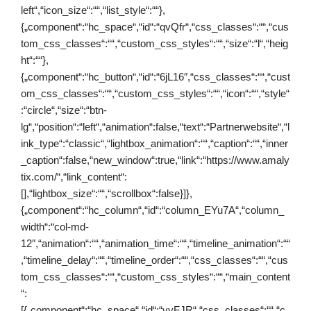
left“,“icon_size“:““,“list_style“:““},
{„component“:“hc_space“,“id“:“qvQfr“,“css_classes“:““,“cus
tom_css_classes“:““,“custom_css_styles“:““,“size“:“l“,“heig
ht“:““},
{„component“:“hc_button“,“id“:“6jL16″,“css_classes“:““,“cust
om_css_classes“:““,“custom_css_styles“:““,“icon“:““,“style“
:“circle“,“size“:“btn-
lg“,“position“:“left“,“animation“:false,“text“:“Partnerwebsite“,“l
ink_type“:“classic“,“lightbox_animation“:““,“caption“:““,“inner
_caption“:false,“new_window“:true,“link“:“https://www.amaly
tix.com/“,“link_content“:
[],“lightbox_size“:““,“scrollbox“:false}]},
{„component“:“hc_column“,“id“:“column_EYu7A“,“column_
width“:“col-md-
12″,“animation“:““,“animation_time“:““,“timeline_animation“:““
,“timeline_delay“:““,“timeline_order“:““,“css_classes“:““,“cus
tom_css_classes“:““,“custom_css_styles“:““,“main_content
“:
[{„component“:“hc_space“,“id“:“vyFJR“,“css_classes“:““,“c