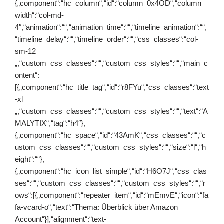
{„component“:“hc_column“,“id“:“column_0x4OD“,“column_
width“:“col-md-
4″,“animation“:““,“animation_time“:““,“timeline_animation“:““,
“timeline_delay“:““,“timeline_order“:““,“css_classes“:“col-
sm-12
„,“custom_css_classes“:““,“custom_css_styles“:““,“main_c
ontent“:
[{„component“:“hc_title_tag“,“id“:“r8FYu“,“css_classes“:“text
-xl
„,“custom_css_classes“:““,“custom_css_styles“:““,“text“:“A
MALYTIX“,“tag“:“h4″},
{„component“:“hc_space“,“id“:“43AmK“,“css_classes“:““,“c
ustom_css_classes“:““,“custom_css_styles“:““,“size“:“l“,“h
eight“:““},
{„component“:“hc_icon_list_simple“,“id“:“H6O7J“,“css_clas
ses“:““,“custom_css_classes“:““,“custom_css_styles“:““,“r
ows“:[{„component“:“repeater_item“,“id“:“mEmvE“,“icon“:“fa
fa-vcard-o“,“text“:“Thema: Überblick über Amazon
Account“}],“alignment“:“text-