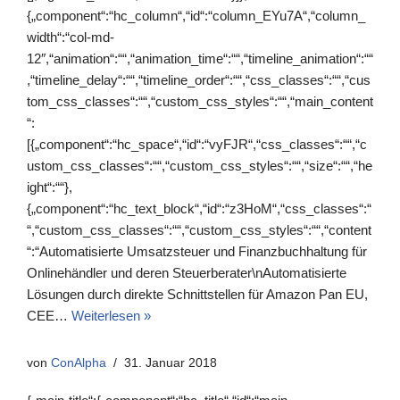
{„component“:“hc_column“,“id“:“column_EYu7A“,“column_
width“:“col-md-
12″,“animation“:““,“animation_time“:““,“timeline_animation“:““
,“timeline_delay“:““,“timeline_order“:““,“css_classes“:““,“cus
tom_css_classes“:““,“custom_css_styles“:““,“main_content
“:
[{„component“:“hc_space“,“id“:“vyFJR“,“css_classes“:““,“c
ustom_css_classes“:““,“custom_css_styles“:““,“size“:““,“he
ight“:““},
{„component“:“hc_text_block“,“id“:“z3HoM“,“css_classes“:“
“,“custom_css_classes“:““,“custom_css_styles“:““,“content
“:“Automatisierte Umsatzsteuer und Finanzbuchhaltung für
Onlinehändler und deren Steuerberater\nAutomatisierte
Lösungen durch direkte Schnittstellen für Amazon Pan EU,
CEE…
Weiterlesen »
von
ConAlpha
31. Januar 2018