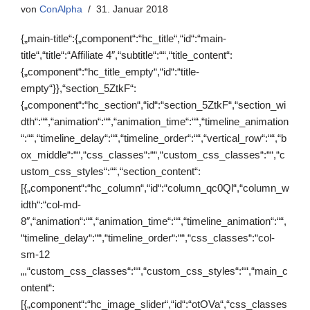
von
ConAlpha
31. Januar 2018
{„main-title“:{„component“:“hc_title“,“id“:“main-
title“,“title“:“Affiliate 4″,“subtitle“:““,“title_content“:
{„component“:“hc_title_empty“,“id“:“title-
empty“}},“section_5ZtkF“:
{„component“:“hc_section“,“id“:“section_5ZtkF“,“section_wi
dth“:““,“animation“:““,“animation_time“:““,“timeline_animation
“:““,“timeline_delay“:““,“timeline_order“:““,“vertical_row“:““,“b
ox_middle“:““,“css_classes“:““,“custom_css_classes“:““,“c
ustom_css_styles“:““,“section_content“:
[{„component“:“hc_column“,“id“:“column_qc0Ql“,“column_w
idth“:“col-md-
8″,“animation“:““,“animation_time“:““,“timeline_animation“:““,
“timeline_delay“:““,“timeline_order“:““,“css_classes“:“col-
sm-12
„,“custom_css_classes“:““,“custom_css_styles“:““,“main_c
ontent“:
[{„component“:“hc_image_slider“,“id“:“otOVa“,“css_classes