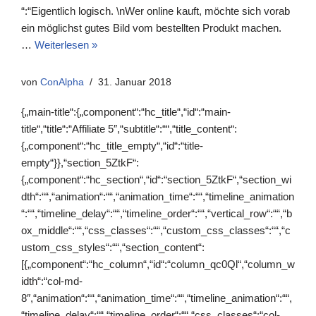
“:“Eigentlich logisch. \nWer online kauft, möchte sich vorab
ein möglichst gutes Bild vom bestellten Produkt machen.
…
Weiterlesen »
von
ConAlpha
31. Januar 2018
{„main-title“:{„component“:“hc_title“,“id“:“main-
title“,“title“:“Affiliate 5″,“subtitle“:““,“title_content“:
{„component“:“hc_title_empty“,“id“:“title-
empty“}},“section_5ZtkF“:
{„component“:“hc_section“,“id“:“section_5ZtkF“,“section_wi
dth“:““,“animation“:““,“animation_time“:““,“timeline_animation
“:““,“timeline_delay“:““,“timeline_order“:““,“vertical_row“:““,“b
ox_middle“:““,“css_classes“:““,“custom_css_classes“:““,“c
ustom_css_styles“:““,“section_content“:
[{„component“:“hc_column“,“id“:“column_qc0Ql“,“column_w
idth“:“col-md-
8″,“animation“:““,“animation_time“:““,“timeline_animation“:““,
“timeline_delay“:““,“timeline_order“:““,“css_classes“:“col-