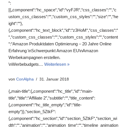
“:
[{„component“:“hc_space“,“id“:“vyFJR“,“css_classes“:““,“c
ustom_css_classes“:““,“custom_css_styles“:““,“size“:““,“he
ight“:““},
{„component“:“hc_text_block“,“id“:“z3HoM“,“css_classes“:“
“,“custom_css_classes“:““,“custom_css_styles“:““,“content
“:“Amazon Produktdaten Optimierung – 20 Jahre Online
Erfahrung \nSchwerpunkt Amazon EU\nAmazon
Werbekampagnen erstellen.
\nWerbebudgets…
Weiterlesen »
von
ConAlpha
31. Januar 2018
{„main-title“:{„component“:“hc_title“,“id“:“main-
title“,“title“:“Affiliate 2″,“subtitle“:““,“title_content“:
{„component“:“hc_title_empty“,“id“:“title-
empty“}},“section_5ZtkF“:
{„component“:“hc_section“,“id“:“section_5ZtkF“,“section_wi
dth“:““,“animation“:““,“animation_time“:““,“timeline_animation