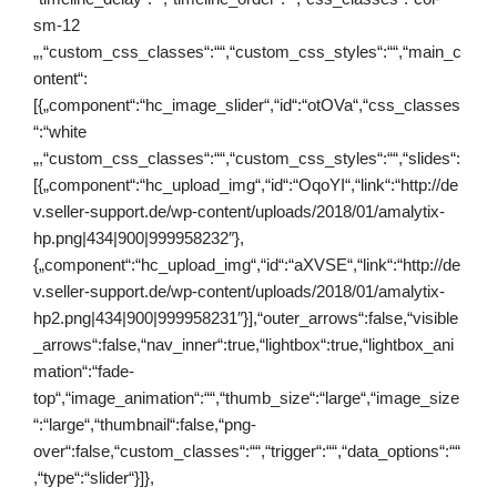
sm-12
„,“custom_css_classes“:““,“custom_css_styles“:““,“main_c
ontent“:
[{„component“:“hc_image_slider“,“id“:“otOVa“,“css_classes
“:“white
„,“custom_css_classes“:““,“custom_css_styles“:““,“slides“:
[{„component“:“hc_upload_img“,“id“:“OqoYI“,“link“:“http://de
v.seller-support.de/wp-content/uploads/2018/01/amalytix-
hp.png|434|900|999958232″},
{„component“:“hc_upload_img“,“id“:“aXVSE“,“link“:“http://de
v.seller-support.de/wp-content/uploads/2018/01/amalytix-
hp2.png|434|900|999958231″}],“outer_arrows“:false,“visible
_arrows“:false,“nav_inner“:true,“lightbox“:true,“lightbox_ani
mation“:“fade-
top“,“image_animation“:““,“thumb_size“:“large“,“image_size
“:“large“,“thumbnail“:false,“png-
over“:false,“custom_classes“:““,“trigger“:““,“data_options“:““
,“type“:“slider“}]},