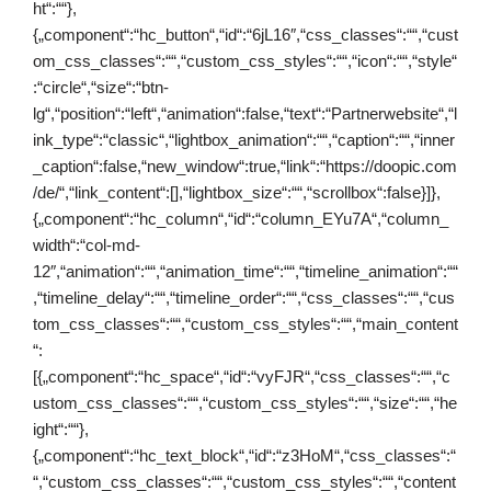
ht“:““},
{„component“:“hc_button“,“id“:“6jL16″,“css_classes“:““,“cust
om_css_classes“:““,“custom_css_styles“:““,“icon“:““,“style“
:“circle“,“size“:“btn-
lg“,“position“:“left“,“animation“:false,“text“:“Partnerwebsite“,“l
ink_type“:“classic“,“lightbox_animation“:““,“caption“:““,“inner
_caption“:false,“new_window“:true,“link“:“https://doopic.com
/de/“,“link_content“:[],“lightbox_size“:““,“scrollbox“:false}]},
{„component“:“hc_column“,“id“:“column_EYu7A“,“column_
width“:“col-md-
12″,“animation“:““,“animation_time“:““,“timeline_animation“:““
,“timeline_delay“:““,“timeline_order“:““,“css_classes“:““,“cus
tom_css_classes“:““,“custom_css_styles“:““,“main_content
“:
[{„component“:“hc_space“,“id“:“vyFJR“,“css_classes“:““,“c
ustom_css_classes“:““,“custom_css_styles“:““,“size“:““,“he
ight“:““},
{„component“:“hc_text_block“,“id“:“z3HoM“,“css_classes“:“
“,“custom_css_classes“:““,“custom_css_styles“:““,“content