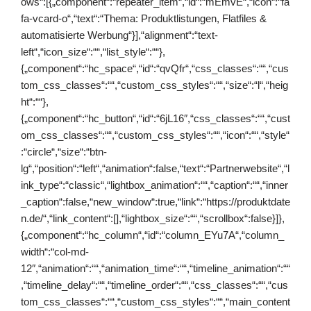
ows“:[{„component“:“repeater_item“,“id“:“mEmvE“,“icon“:“fa
fa-vcard-o“,“text“:“Thema: Produktlistungen, Flatfiles &
automatisierte Werbung“}],“alignment“:“text-
left“,“icon_size“:““,“list_style“:““},
{„component“:“hc_space“,“id“:“qvQfr“,“css_classes“:““,“cus
tom_css_classes“:““,“custom_css_styles“:““,“size“:“l“,“heig
ht“:““},
{„component“:“hc_button“,“id“:“6jL16″,“css_classes“:““,“cust
om_css_classes“:““,“custom_css_styles“:““,“icon“:““,“style“
:“circle“,“size“:“btn-
lg“,“position“:“left“,“animation“:false,“text“:“Partnerwebsite“,“l
ink_type“:“classic“,“lightbox_animation“:““,“caption“:““,“inner
_caption“:false,“new_window“:true,“link“:“https://produktdate
n.de/“,“link_content“:[],“lightbox_size“:““,“scrollbox“:false}]},
{„component“:“hc_column“,“id“:“column_EYu7A“,“column_
width“:“col-md-
12″,“animation“:““,“animation_time“:““,“timeline_animation“:““
,“timeline_delay“:““,“timeline_order“:““,“css_classes“:““,“cus
tom_css_classes“:““,“custom_css_styles“:““,“main_content