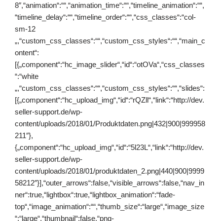
8″,“animation“:““,“animation_time“:““,“timeline_animation“:““,
“timeline_delay“:““,“timeline_order“:““,“css_classes“:“col-
sm-12
„,“custom_css_classes“:““,“custom_css_styles“:““,“main_c
ontent“:
[{„component“:“hc_image_slider“,“id“:“otOVa“,“css_classes
“:“white
„,“custom_css_classes“:““,“custom_css_styles“:““,“slides“:
[{„component“:“hc_upload_img“,“id“:“rQZll“,“link“:“http://dev.
seller-support.de/wp-
content/uploads/2018/01/Produktdaten.png|432|900|999958
211″},
{„component“:“hc_upload_img“,“id“:“5l23L“,“link“:“http://dev.
seller-support.de/wp-
content/uploads/2018/01/produktdaten_2.png|440|900|9999
58212″}],“outer_arrows“:false,“visible_arrows“:false,“nav_in
ner“:true,“lightbox“:true,“lightbox_animation“:“fade-
top“,“image_animation“:““,“thumb_size“:“large“,“image_size
“:“large“,“thumbnail“:false,“png-