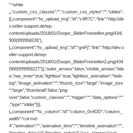
“:“white
„,“custom_css_classes“:““,“custom_css_styles“:““,“slides“:
[{„component“:“hc_upload_img“,“id“:“c4R7C“,“link“:“http://de
v.seller-support.de/wp-
content/uploads/2018/01/Doopic_BilderFreistellen.png|434|
900|999958226″},
{„component“:“hc_upload_img“,“id“:“gntFj“,“link“:“http://dev.s
eller-support.de/wp-
content/uploads/2018/01/Doopic_BilderFreistellen2.png|434
|900|999958227″}],“outer_arrows“:false,“visible_arrows“:fals
e,“nav_inner“:true,“lightbox“:true,“lightbox_animation“:“fade-
top“,“image_animation“:““,“thumb_size“:“large“,“image_size
“:“large“,“thumbnail“:false,“png-
over“:false,“custom_classes“:““,“trigger“:““,“data_options“:““
,“type“:“slider“}]},
{„component“:“hc_column“,“id“:“column_0x4OD“,“column_
width“:“col-md-
4″,“animation“:““,“animation_time“:““,“timeline_animation“:““,
“timeline_delay“:““,“timeline_order“:““,“css_classes“:“col-