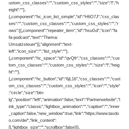
ustom_css_classes“:““,“custom_css_styles“:““,“size“:“l“,“h
eight“:““},
{„component“:“hc_icon_list_simple“,“id“:“H6O7J“,“css_clas
ses“:““,“custom_css_classes“:““,“custom_css_styles“:““,“r
ows“:[{„component“:“repeater_item“,“id“:“hsuGd“,“icon“:“fa
fa-podcast“,“text“:“Thema:
Umsatzsteuer“}],“alignment“:“text-
left“,“icon_size“:““,“list_style“:““},
{„component“:“hc_space“,“id“:“qvQfr“,“css_classes“:““,“cus
tom_css_classes“:““,“custom_css_styles“:““,“size“:“l“,“heig
ht“:““},
{„component“:“hc_button“,“id“:“6jL16″,“css_classes“:““,“cust
om_css_classes“:““,“custom_css_styles“:““,“icon“:““,“style“
:“circle“,“size“:“btn-
lg“,“position“:“left“,“animation“:false,“text“:“Partnerwebsite“,“l
ink_type“:“classic“,“lightbox_animation“:““,“caption“:““,“inner
_caption“:false,“new_window“:true,“link“:“https://www.taxdo
o.com/de/“,“link_content“:
[],“lightbox_size“:““,“scrollbox“:false}]},