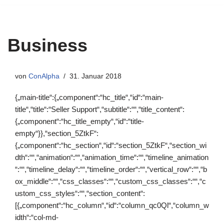
Zum
Inhalt
Business
springen
von
ConAlpha
31. Januar 2018
{„main-title“:{„component“:“hc_title“,“id“:“main-
title“,“title“:“Seller Support“,“subtitle“:““,“title_content“:
{„component“:“hc_title_empty“,“id“:“title-
empty“}},“section_5ZtkF“:
{„component“:“hc_section“,“id“:“section_5ZtkF“,“section_wi
dth“:““,“animation“:““,“animation_time“:““,“timeline_animation
“:““,“timeline_delay“:““,“timeline_order“:““,“vertical_row“:““,“b
ox_middle“:““,“css_classes“:““,“custom_css_classes“:““,“c
ustom_css_styles“:““,“section_content“:
[{„component“:“hc_column“,“id“:“column_qc0Ql“,“column_w
idth“:“col-md-