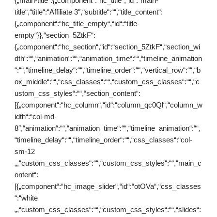
{„main-title“:{„component“:“hc_title“,“id“:“main-
title“,“title“:“Affiliate 3″,“subtitle“:““,“title_content“:
{„component“:“hc_title_empty“,“id“:“title-
empty“}},“section_5ZtkF“:
{„component“:“hc_section“,“id“:“section_5ZtkF“,“section_wi
dth“:““,“animation“:““,“animation_time“:““,“timeline_animation
“:““,“timeline_delay“:““,“timeline_order“:““,“vertical_row“:““,“b
ox_middle“:““,“css_classes“:““,“custom_css_classes“:““,“c
ustom_css_styles“:““,“section_content“:
[{„component“:“hc_column“,“id“:“column_qc0Ql“,“column_w
idth“:“col-md-
8″,“animation“:““,“animation_time“:““,“timeline_animation“:““,
“timeline_delay“:““,“timeline_order“:““,“css_classes“:“col-
sm-12
„,“custom_css_classes“:““,“custom_css_styles“:““,“main_c
ontent“:
[{„component“:“hc_image_slider“,“id“:“otOVa“,“css_classes
“:“white
„,“custom_css_classes“:““,“custom_css_styles“:““,“slides“: