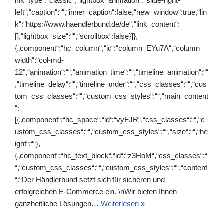
ink_type“:“classic“,“lightbox_animation“:“slide-right-
left“,“caption“:““,“inner_caption“:false,“new_window“:true,“lin
k“:“https://www.haendlerbund.de/de“,“link_content“:
[],“lightbox_size“:““,“scrollbox“:false}]},
{„component“:“hc_column“,“id“:“column_EYu7A“,“column_
width“:“col-md-
12″,“animation“:““,“animation_time“:““,“timeline_animation“:““
,“timeline_delay“:““,“timeline_order“:““,“css_classes“:““,“cus
tom_css_classes“:““,“custom_css_styles“:““,“main_content
“:
[{„component“:“hc_space“,“id“:“vyFJR“,“css_classes“:““,“c
ustom_css_classes“:““,“custom_css_styles“:““,“size“:““,“he
ight“:““},
{„component“:“hc_text_block“,“id“:“z3HoM“,“css_classes“:“
“,“custom_css_classes“:““,“custom_css_styles“:““,“content
“:“Der Händlerbund setzt sich für sicheren und
erfolgreichen E-Commerce ein. \nWir bieten Ihnen
ganzheitliche Lösungen…
Weiterlesen »