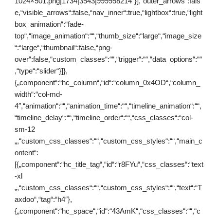
1024×501.png|1734|3543|999958214″}],“outer_arrows“:fals
e,“visible_arrows“:false,“nav_inner“:true,“lightbox“:true,“light
box_animation“:“fade-
top“,“image_animation“:““,“thumb_size“:“large“,“image_size
“:“large“,“thumbnail“:false,“png-
over“:false,“custom_classes“:““,“trigger“:““,“data_options“:““
,“type“:“slider“}]},
{„component“:“hc_column“,“id“:“column_0x4OD“,“column_
width“:“col-md-
4″,“animation“:““,“animation_time“:““,“timeline_animation“:““,
“timeline_delay“:““,“timeline_order“:““,“css_classes“:“col-
sm-12
„,“custom_css_classes“:““,“custom_css_styles“:““,“main_c
ontent“:
[{„component“:“hc_title_tag“,“id“:“r8FYu“,“css_classes“:“text
-xl
„,“custom_css_classes“:““,“custom_css_styles“:““,“text“:“T
axdoo“,“tag“:“h4″},
{„component“:“hc_space“,“id“:“43AmK“,“css_classes“:““,“c