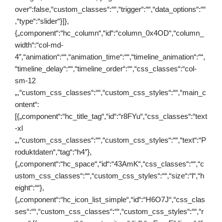
over“:false,“custom_classes“:““,“trigger“:““,“data_options“:““
,“type“:“slider“}]},
{„component“:“hc_column“,“id“:“column_0x4OD“,“column_
width“:“col-md-
4″,“animation“:““,“animation_time“:““,“timeline_animation“:““,
“timeline_delay“:““,“timeline_order“:““,“css_classes“:“col-
sm-12
„,“custom_css_classes“:““,“custom_css_styles“:““,“main_c
ontent“:
[{„component“:“hc_title_tag“,“id“:“r8FYu“,“css_classes“:“text
-xl
„,“custom_css_classes“:““,“custom_css_styles“:““,“text“:“P
roduktdaten“,“tag“:“h4″},
{„component“:“hc_space“,“id“:“43AmK“,“css_classes“:““,“c
ustom_css_classes“:““,“custom_css_styles“:““,“size“:“l“,“h
eight“:““},
{„component“:“hc_icon_list_simple“,“id“:“H6O7J“,“css_clas
ses“:““,“custom_css_classes“:““,“custom_css_styles“:““,“r