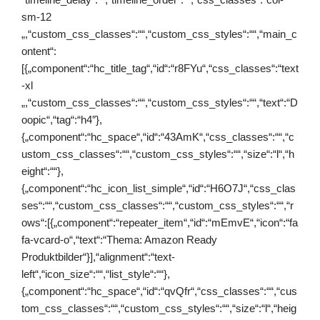
sm-12
„,“custom_css_classes“:““,“custom_css_styles“:““,“main_c
ontent“:
[{„component“:“hc_title_tag“,“id“:“r8FYu“,“css_classes“:“text
-xl
„,“custom_css_classes“:““,“custom_css_styles“:““,“text“:“D
oopic“,“tag“:“h4″},
{„component“:“hc_space“,“id“:“43AmK“,“css_classes“:““,“c
ustom_css_classes“:““,“custom_css_styles“:““,“size“:“l“,“h
eight“:““},
{„component“:“hc_icon_list_simple“,“id“:“H6O7J“,“css_clas
ses“:““,“custom_css_classes“:““,“custom_css_styles“:““,“r
ows“:[{„component“:“repeater_item“,“id“:“mEmvE“,“icon“:“fa
fa-vcard-o“,“text“:“Thema: Amazon Ready
Produktbilder“}],“alignment“:“text-
left“,“icon_size“:““,“list_style“:““},
{„component“:“hc_space“,“id“:“qvQfr“,“css_classes“:““,“cus
tom_css_classes“:““,“custom_css_styles“:““,“size“:“l“,“heig