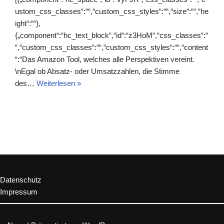
ustom_css_classes“:““,“custom_css_styles“:““,“size“:““,“he
ight“:““},
{„component“:“hc_text_block“,“id“:“z3HoM“,“css_classes“:“
“,“custom_css_classes“:““,“custom_css_styles“:““,“content
“:“Das Amazon Tool, welches alle Perspektiven vereint.
\nEgal ob Absatz- oder Umsatzzahlen, die Stimme
des…
Weiterlesen »
Datenschutz
Impressum